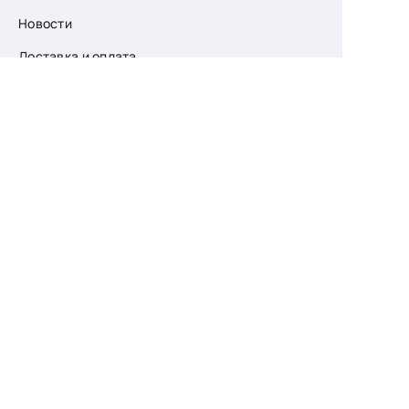
Новости
Доставка и оплата
О компании
Возврат
Контакты
Узнайте первыми
о скидках и новых
поступлениях
— подпишитесь
на рассылку!
Ваш e-mail
Для женщин
Для мужчин
Принимаю пользовательское соглашение о